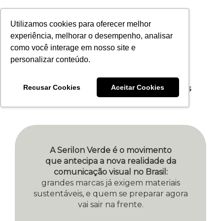
Utilizamos cookies para oferecer melhor
experiência, melhorar o desempenho, analisar
O FUTURO DO MERCADO
como você interage em nosso site e
ESTÁ IMPRESSO AQUI.
personalizar conteúdo.
O mercado mudou. Seus clientes já estão
pedindo
Recusar Cookies
Aceitar Cookies
sustentabilidade e a Serilon tem os produtos
para sua empresa.
A Serilon Verde é o movimento
que antecipa a nova realidade da
comunicação visual no Brasil:
grandes marcas já exigem materiais
sustentáveis, e quem se preparar agora
vai sair na frente.